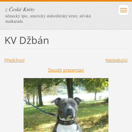
z České Kréty
německý špic, americký stafordšírský terier, něvská
maškaráda
KV Džbán
Předchozí
Následující
Spustit prezentaci