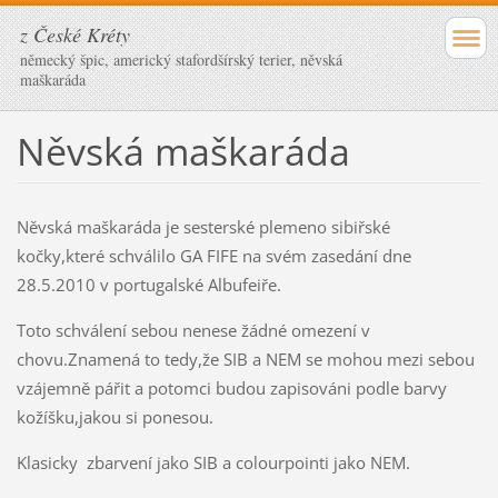
z České Kréty
německý špic, americký stafordšírský terier, něvská
maškaráda
Něvská maškaráda
Něvská maškaráda je sesterské plemeno sibiřské
kočky,které schválilo GA FIFE na svém zasedání dne
28.5.2010 v portugalské Albufeiře.
Toto schválení sebou nenese žádné omezení v
chovu.Znamená to tedy,že SIB a NEM se mohou mezi sebou
vzájemně pářit a potomci budou zapisováni podle barvy
kožíšku,jakou si ponesou.
Klasicky zbarvení jako SIB a colourpointi jako NEM.