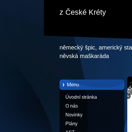
z České Kréty
německý špic, americký staf
něvská maškaráda
Menu
Úvodní stránka
O nás
Novinky
Plány