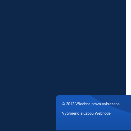
© 2012 Všechna práva vyhrazena.
Vytvořeno službou
Webnode