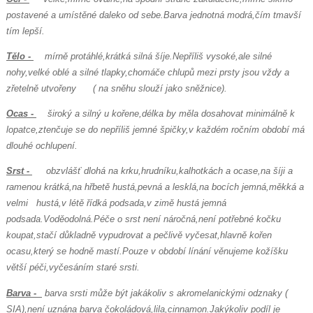
postavené a umístěné daleko od sebe.Barva jednotná modrá,čím tmavší
tím lepší.
Tělo -
mírně protáhlé,krátká silná šíje.Nepříliš vysoké,ale silné
nohy,velké oblé a silné tlapky,chomáče chlupů mezi prsty jsou vždy a
zřetelně utvořeny
( na sněhu slouží jako sněžnice).
Ocas -
široký a silný u kořene,délka by měla dosahovat minimálně k
lopatce,ztenčuje se do nepříliš jemné špičky,v každém ročním období
má
dlouhé ochlupení.
Srst -
obzvlášť dlohá na krku,hrudníku,kalhotkách a ocase,na šíji a
ramenou krátká,na hřbetě hustá,pevná a lesklá,na bocích jemná,měkká a
velmi hustá,v létě řídká podsada,v zimě hustá jemná
podsada.Voděodolná.Péče o srst není náročná,není potřebné kočku
koupat,stačí důkladně
vypudrovat a pečlivě vyčesat,hlavně kořen
ocasu,který se hodně mastí.Pouze v období línání věnujeme kožíšku
větší péči,vyčesáním staré
srsti.
Barva -
barva srsti může být jakákoliv s akromelanickými odznaky (
SIA),není uznána barva čokoládová,lila,cinnamon.Jakýkoliv podíl je