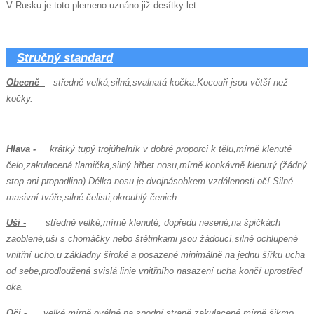
V Rusku je toto plemeno uznáno již desítky let.
Stručný standard
t
Obecně
-
středně velká,silná,svalnatá kočka.Kocouři jsou větší než
kočky.
Hlava -
krátký tupý trojúhelník v dobré proporci k tělu,mírně klenuté
čelo,zakulacená tlamička,silný hřbet nosu,mírně konkávně klenutý (žádný
stop ani
propadlina).Délka nosu je dvojnásobkem vzdálenosti očí.Silné
masivní tváře,silné čelisti,okrouhlý čenich.
Uši -
středně velké,mírně klenuté, dopředu nesené,na špičkách
zaoblené,uši s chomáčky nebo štětinkami jsou žádoucí,silně ochlupené
vnitřní ucho,
u základny široké a posazené minimálně na jednu šířku ucha
od sebe,prodloužená svislá linie vnitřního nasazení ucha končí uprostřed
oka.
Oči
-
velké,mírně oválné,na spodní straně zakulacené,mírně šikmo