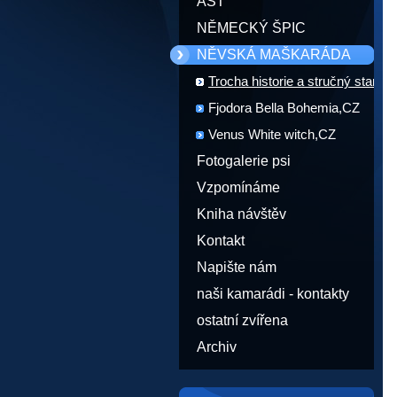
AST
NĚMECKÝ ŠPIC
NĚVSKÁ MAŠKARÁDA
Trocha historie a stručný standar
plemene
Fjodora Bella Bohemia,CZ
Venus White witch,CZ
Fotogalerie psi
Vzpomínáme
Kniha návštěv
Kontakt
Napište nám
naši kamarádi - kontakty
ostatní zvířena
Archiv