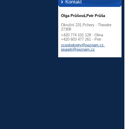
Kontakt
Olga Průšová,Petr Průša
Okružní 231,Pchery - Theodor
27308
+420 774 101 128 - Olina
+420 603 477 261 - Petr
zceskekrety@seznam.cz.
prupetr@seznam.cz