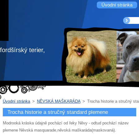
Úvodní stránka
ordšírský terier,
Úvodní stránka
>
NĚVSKÁ MAŠKARÁDA
>
Trocha historie a stručný st
Trocha historie a stručný standard plemene
Modrooká kráska údajně pochází od řeky Něvy - odtud pochází název
plemene Něvská masquarade,něvská maškaráda(maskovaná).