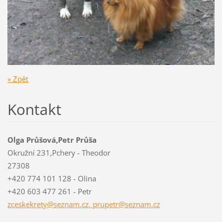
« Zpět
Kontakt
Olga Průšová,Petr Průša
Okružní 231,Pchery - Theodor
27308
+420 774 101 128 - Olina
+420 603 477 261 - Petr
zceskekrety@seznam.cz. prupetr@seznam.cz