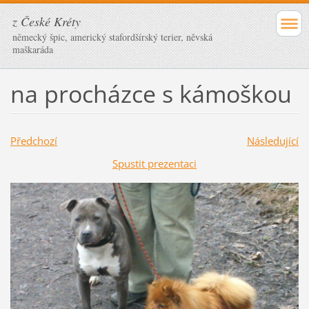
z České Kréty
německý špic, americký stafordšírský terier, něvská
maškaráda
na procházce s kámoškou
Předchozí
Následující
Spustit prezentaci