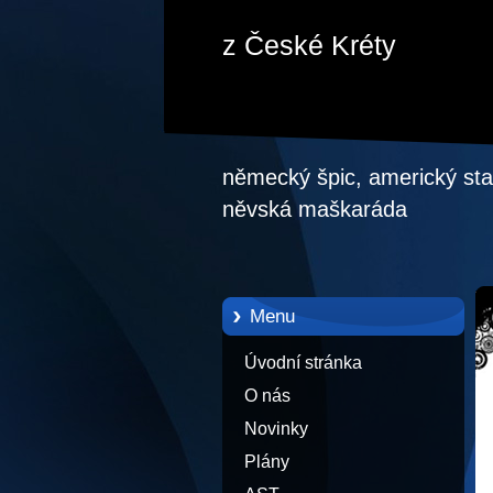
z České Kréty
německý špic, americký staf
něvská maškaráda
Menu
Úvodní stránka
O nás
Novinky
Plány