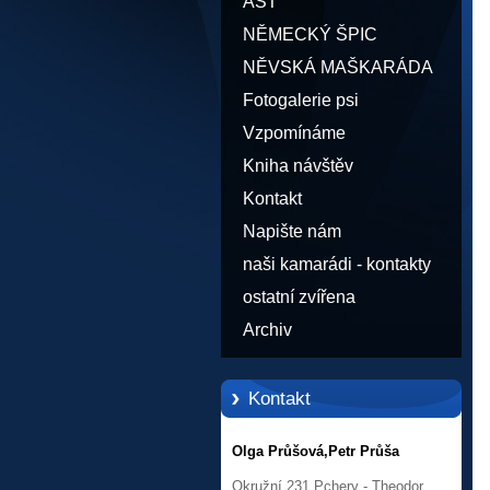
AST
NĚMECKÝ ŠPIC
NĚVSKÁ MAŠKARÁDA
Fotogalerie psi
Vzpomínáme
Kniha návštěv
Kontakt
Napište nám
naši kamarádi - kontakty
ostatní zvířena
Archiv
Kontakt
Olga Průšová,Petr Průša
Okružní 231,Pchery - Theodor