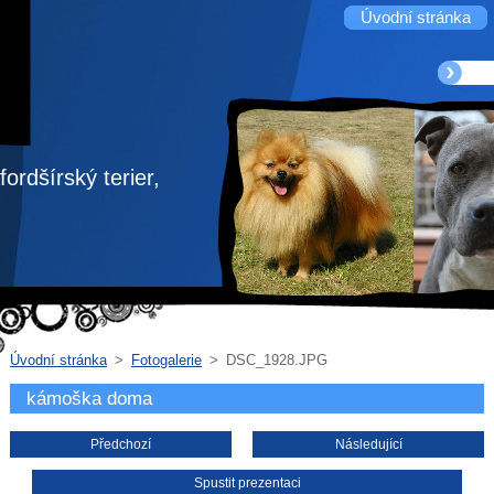
Úvodní stránka
ordšírský terier,
Úvodní stránka
>
Fotogalerie
>
DSC_1928.JPG
kámoška doma
Předchozí
Následující
Spustit prezentaci