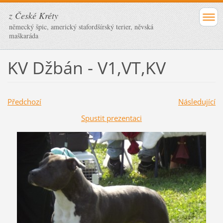
z České Kréty
německý špic, americký stafordšírský terier, něvská
maškaráda
KV Džbán - V1,VT,KV
Předchozí
Následující
Spustit prezentaci