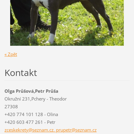
« Zpět
Kontakt
Olga Průšová,Petr Průša
Okružní 231,Pchery - Theodor
27308
+420 774 101 128 - Olina
+420 603 477 261 - Petr
zceskekrety@seznam.cz. prupetr@seznam.cz