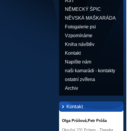
AST
NĚMECKÝ ŠPIC
NĚVSKÁ MAŠKARÁDA
Fotogalerie psi
Vzpomínáme
Kniha návštěv
Kontakt
Napište nám
naši kamarádi - kontakty
ostatní zvířena
Archiv
Kontakt
Olga Průšová,Petr Průša
Okružní 231,Pchery - Theodor