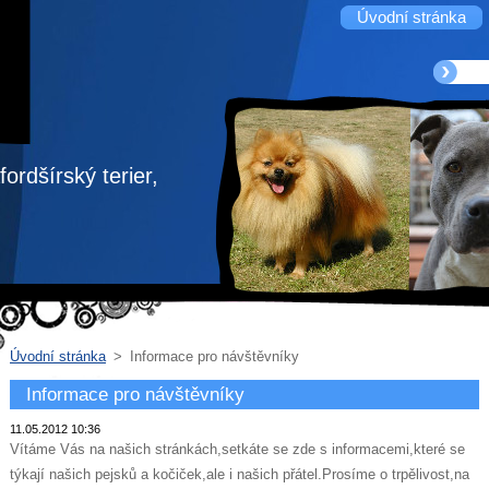
Úvodní stránka
ordšírský terier,
Úvodní stránka
>
Informace pro návštěvníky
Informace pro návštěvníky
11.05.2012 10:36
Vítáme Vás na našich stránkách,setkáte se zde s informacemi,které se
týkají našich pejsků a kočiček,ale i našich přátel.Prosíme o trpělivost,na