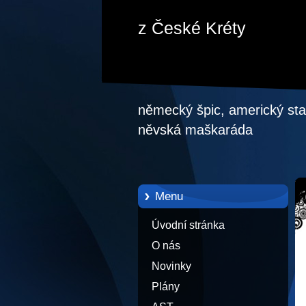
z České Kréty
německý špic, americký staf
něvská maškaráda
Menu
Úvodní stránka
O nás
Novinky
Plány