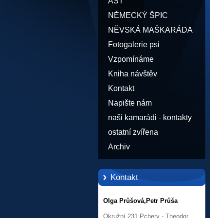
AST
NĚMECKÝ ŠPIC
NĚVSKÁ MAŠKARÁDA
Fotogalerie psi
Vzpomínáme
Kniha návštěv
Kontakt
Napište nám
naši kamarádi - kontakty
ostatní zvířena
Archiv
Kontakt
Olga Průšová,Petr Průša
Okružní 231,Pchery - Theodor