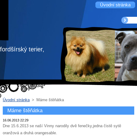
Úvodní stránka
ordšírský terier,
Úvodní stránka
>
Máme štěňátka
Máme štěňátka
16.06.2013 22:29
Dne 15.6.2013 se naší Vinny narodily dvě fenečky,jedna čistě sytě
oranžová a druhá orangesable.