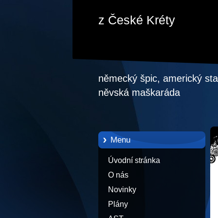
z České Kréty
německý špic, americký staf
něvská maškaráda
Menu
Úvodní stránka
O nás
Novinky
Plány