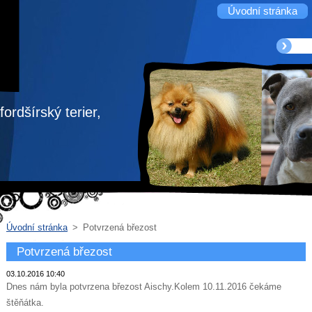
Úvodní stránka
ordšírský terier,
Úvodní stránka
>
Potvrzená březost
Potvrzená březost
03.10.2016 10:40
Dnes nám byla potvrzena březost Aischy.Kolem 10.11.2016 čekáme
štěňátka.