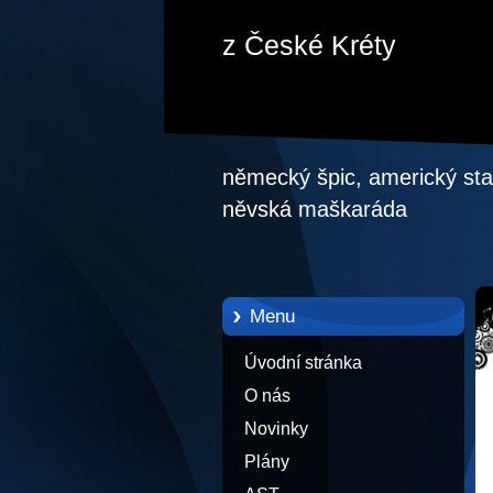
z České Kréty
německý špic, americký staf
něvská maškaráda
Menu
Úvodní stránka
O nás
Novinky
Plány