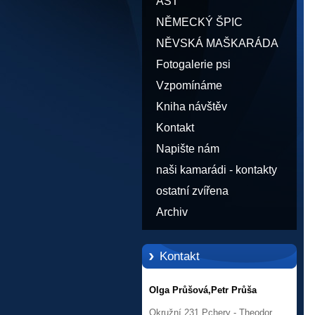
AST
NĚMECKÝ ŠPIC
NĚVSKÁ MAŠKARÁDA
Fotogalerie psi
Vzpomínáme
Kniha návštěv
Kontakt
Napište nám
naši kamarádi - kontakty
ostatní zvířena
Archiv
Kontakt
Olga Průšová,Petr Průša
Okružní 231,Pchery - Theodor