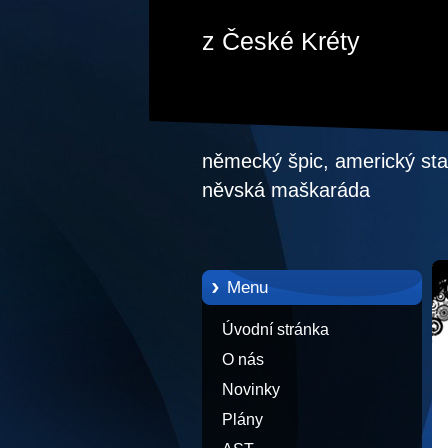
z České Kréty
německý špic, americký staf
něvská maškaráda
Menu
Úvodní stránka
O nás
Novinky
Plány