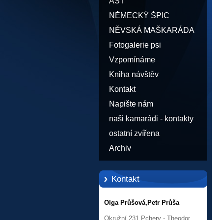
AST
NĚMECKÝ ŠPIC
NĚVSKÁ MAŠKARÁDA
Fotogalerie psi
Vzpomínáme
Kniha návštěv
Kontakt
Napište nám
naši kamarádi - kontakty
ostatní zvířena
Archiv
Kontakt
Olga Průšová,Petr Průša
Okružní 231,Pchery - Theodor