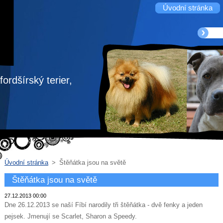
Úvodní stránka
ordšírský terier,
Úvodní stránka
>
Štěňátka jsou na světě
Štěňátka jsou na světě
27.12.2013 00:00
Dne 26.12.2013 se naší Fíbí narodily tři štěňátka - dvě fenky a jeden
pejsek. Jmenují se Scarlet, Sharon a Speedy.