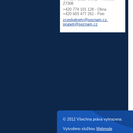
27308
+420 774 101 128 - Olina
+420 603 477 261 - Petr
zceskekrety@seznam.cz.
prupetr@seznam.cz
© 2012 Všechna práva vyhrazena.
Vytvořeno službou
Webnode