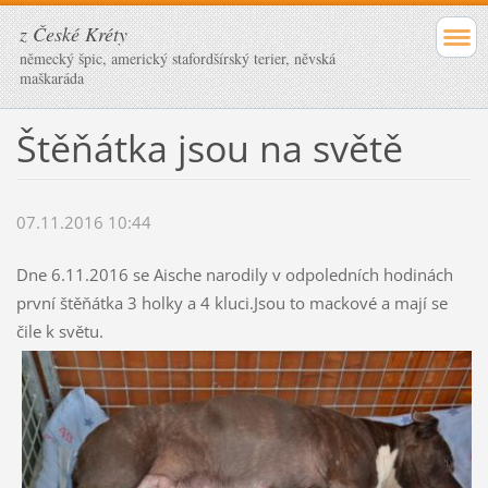
z České Kréty
německý špic, americký stafordšírský terier, něvská
maškaráda
Štěňátka jsou na světě
07.11.2016 10:44
Dne 6.11.2016 se Aische narodily v odpoledních hodinách
první štěňátka 3 holky a 4 kluci.Jsou to mackové a mají se
čile k světu.