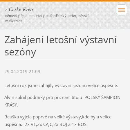
z České Kréty
německý špic, americký stafordšírský terier, něvská
maškaráda
Zahájení letošní výstavní
sezóny
29.04.2019 21:09
Letošní rok jsme zahájily výstavní sezonu velice úspěšně.
Alvin splnil podmíky pro přiznání titulu POLSKÝ ŠAMPION
KRÁSY.
Beuška vyjela poprvé na velké výstavy,kde byla velice
úspěšná.- 2x V1,2x CAJC,2x BOJ a 1x BOS.