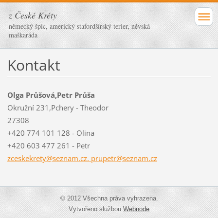
z České Kréty
německý špic, americký stafordšírský terier, něvská
maškaráda
Kontakt
Olga Průšová,Petr Průša
Okružní 231,Pchery - Theodor
27308
+420 774 101 128 - Olina
+420 603 477 261 - Petr
zceskekrety@seznam.cz. prupetr@seznam.cz
© 2012 Všechna práva vyhrazena.
Vytvořeno službou
Webnode