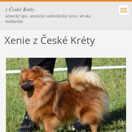
z České Kréty
německý špic, americký stafordšírský terier, něvská
maškaráda
Xenie z České Kréty