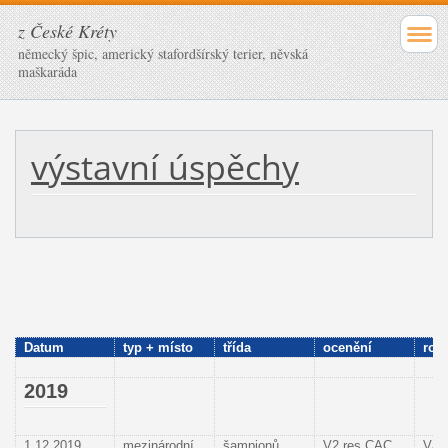
z České Kréty
německý špic, americký stafordšírský terier, něvská
maškaráda
výstavní úspěchy
Datum
typ + místo
třída
ocenění
roz
2019
1.12.2019
mezinárodní
šampionů
V2,res.CAC
Vác