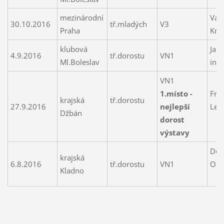
mezinárodní
Van
30.10.2016
tř.mladých
V3
Praha
Kris
klubová
Janč
4.9.2016
tř.dorostu
VN1
Ml.Boleslav
ing.
VN1
1.místo -
Frn
krajská
tř.dorostu
27.9.2016
nejlepší
Len
Džbán
dorost
výstavy
Dol
krajská
6.8.2016
tř.dorostu
VN1
Olg
Kladno