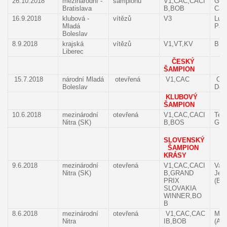
26.10.2018
mezinárodní -
šampionů
V1,CAC,CACI
Gar
Bratislava
B,BOB
Caro
16.9.2018
klubová -
vítězů
V3
Lud
Mladá
Pav
Boleslav
8.9.2018
krajská
vítězů
V1,VT,KV
B.O
Liberec
ČESKÝ
ŠAMPION
15.7.2018
národní Mladá
otevřená
V1,CAC
Olg
Boleslav
Dol
KLUBOVÝ
ŠAMPION
10.6.2018
mezinárodní
otevřená
V1,CAC,CACI
Tes
Nitra (SK)
B,BOS
Gyo
SLOVENSKÝ
ŠAMPION
KRÁSY
9.6.2018
mezinárodní
otevřená
V1,CAC,CACI
Van
Nitra (SK)
B,GRAND
Jea
PRIX
(BE
SLOVAKIA
WINNER,BO
B
8.6.2018
mezinárodní
otevřená
V1,CAC,CAC
Mon
Nitra
IB,BOB
(AT