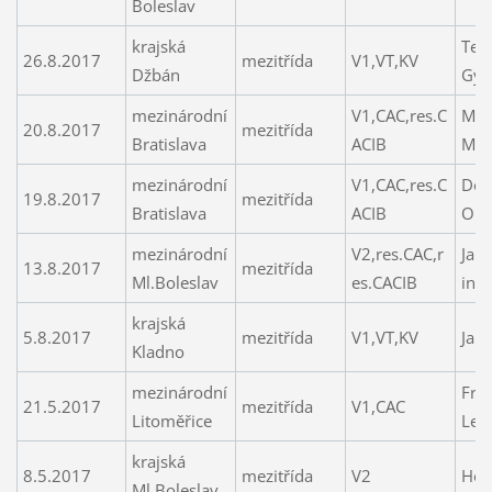
Boleslav
krajská
Tesi
26.8.2017
mezitřída
V1,VT,KV
Džbán
Gyö
mezinárodní
V1,CAC,res.C
Mar
20.8.2017
mezitřída
Bratislava
ACIB
Mar
mezinárodní
V1,CAC,res.C
Dol
19.8.2017
mezitřída
Bratislava
ACIB
Olg
mezinárodní
V2,res.CAC,r
Janč
13.8.2017
mezitřída
Ml.Boleslav
es.CACIB
ing.
krajská
5.8.2017
mezitřída
V1,VT,KV
Janč
Kladno
mezinárodní
Frn
21.5.2017
mezitřída
V1,CAC
Litoměřice
Len
krajská
8.5.2017
mezitřída
V2
Hoř
Ml.Boleslav