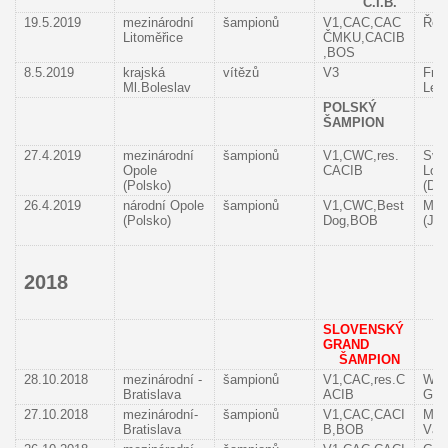
C.I.B.
19.5.2019
mezinárodní
šampionů
V1,CAC,CAC
Řeh
Litoměřice
ČMKU,CACIB
,BOS
8.5.2019
krajská
vítězů
V3
Frn
Ml.Boleslav
Len
POLSKÝ
ŠAMPION
27.4.2019
mezinárodní
šampionů
V1,CWC,res.
Sve
Opole
CACIB
Lov
(Polsko)
(Dá
26.4.2019
národní Opole
šampionů
V1,CWC,Best
Mas
(Polsko)
Dog,BOB
(Ja
2018
SLOVENSKÝ
GRAND
ŠAMPION
28.10.2018
mezinárodní -
šampionů
V1,CAC,res.C
Wer
Bratislava
ACIB
Grze
27.10.2018
mezinárodní-
šampionů
V1,CAC,CACI
Miro
Bratislava
B,BOB
Václ