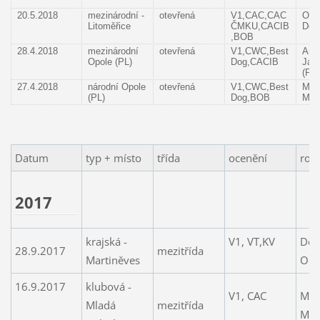
20.5.2018
mezinárodní -
otevřená
V1,CAC,CAC
Olg
Litoměřice
ČMKU,CACIB
Dol
,BOB
28.4.2018
mezinárodní
otevřená
V1,CWC,Best
Ann
Opole (PL)
Dog,CACIB
Jas
(PL
27.4.2018
národní Opole
otevřená
V1,CWC,Best
Mon
(PL)
Dog,BOB
Mili
Datum
typ + místo
třída
ocenění
roz
2017
krajská -
V1, VT,KV
Dol
28.9.2017
mezitřída
Martiněves
Olg
16.9.2017
klubová -
V1, CAC
Mar
Mladá
mezitřída
Mar