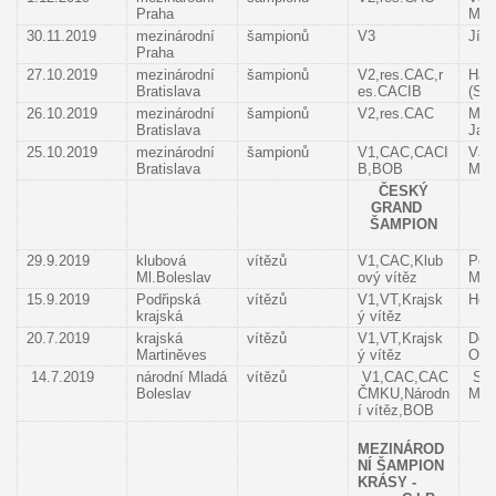
Praha
Miro
30.11.2019
mezinárodní
šampionů
V3
Jíl
Praha
27.10.2019
mezinárodní
šampionů
V2,res.CAC,r
Have
Bratislava
es.CACIB
(SK
26.10.2019
mezinárodní
šampionů
V2,res.CAC
Mat
Bratislava
Jaro
25.10.2019
mezinárodní
šampionů
V1,CAC,CACI
Vác
Bratislava
B,BOB
Miro
ČESKÝ
GRAND
ŠAMPION
29.9.2019
klubová
vítězů
V1,CAC,Klub
Pet
Ml.Boleslav
ový vítěz
Mon
15.9.2019
Podřipská
vítězů
V1,VT,Krajsk
Hořá
krajská
ý vítěz
20.7.2019
krajská
vítězů
V1,VT,Krajsk
Dol
Martiněves
ý vítěz
Olg
14.7.2019
národní Mladá
vítězů
V1,CAC,CAC
Sem
Boleslav
ČMKU,Národn
Mic
í vítěz,BOB
MEZINÁROD
NÍ ŠAMPION
KRÁSY -