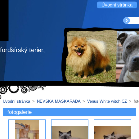
Úvodní stránka
ordšírský terier,
Úvodní stránka
>
NĚVSKÁ MAŠKARÁDA
>
Venus White witch,CZ
>
fot
fotogalerie