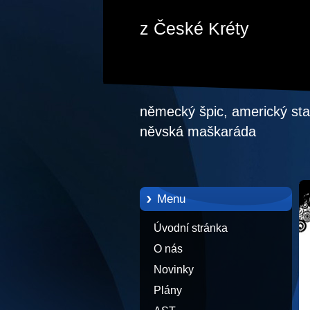
z České Kréty
německý špic, americký staf
něvská maškaráda
Menu
Úvodní stránka
O nás
Novinky
Plány