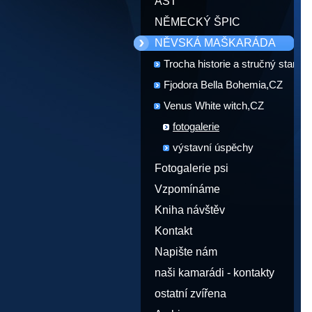
AST
NĚMECKÝ ŠPIC
NĚVSKÁ MAŠKARÁDA
Trocha historie a stručný standar
plemene
Fjodora Bella Bohemia,CZ
Venus White witch,CZ
fotogalerie
výstavní úspěchy
Fotogalerie psi
Vzpomínáme
Kniha návštěv
Kontakt
Napište nám
naši kamarádi - kontakty
ostatní zvířena