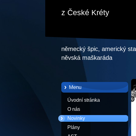
z České Kréty
německý špic, americký staf
něvská maškaráda
Menu
Úvodní stránka
O nás
Novinky
Plány