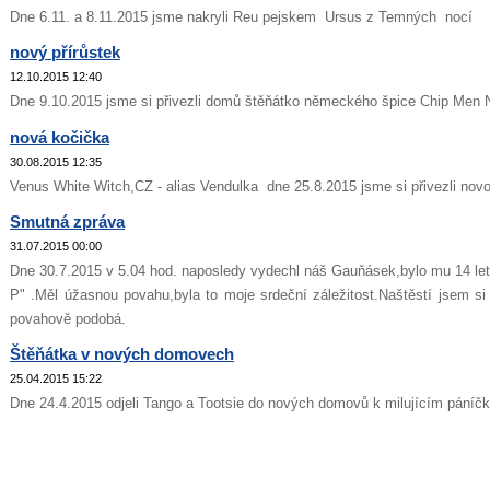
Dne 6.11. a 8.11.2015 jsme nakryli Reu pejskem Ursus z Temných nocí
nový přírůstek
12.10.2015 12:40
Dne 9.10.2015 jsme si přivezli domů štěňátko německého špice Chip Men 
nová kočička
30.08.2015 12:35
Venus White Witch,CZ - alias Vendulka dne 25.8.2015 jsme si přivezli novo
Smutná zpráva
31.07.2015 00:00
Dne 30.7.2015 v 5.04 hod. naposledy vydechl náš Gauňásek,bylo mu 14 le
P" .Měl úžasnou povahu,byla to moje srdeční záležitost.Naštěstí jsem s
povahově podobá.
Štěňátka v nových domovech
25.04.2015 15:22
Dne 24.4.2015 odjeli Tango a Tootsie do nových domovů k milujícím páníč