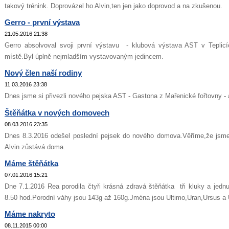
takový trénink. Doprovázel ho Alvin,ten jen jako doprovod a na zkušenou.
Gerro - první výstava
21.05.2016 21:38
Gerro absolvoval svoji první výstavu - klubová výstava AST v Teplicí
místě.Byl úplně nejmladším vystavovaným jedincem.
Nový člen naší rodiny
11.03.2016 23:38
Dnes jsme si přivezli nového pejska AST - Gastona z Mařenické fořtovny - a
Štěňátka v nových domovech
08.03.2016 23:35
Dnes 8.3.2016 odešel poslední pejsek do nového domova.Věříme,že jsme j
Alvin zůstává doma.
Máme štěňátka
07.01.2016 15:21
Dne 7.1.2016 Rea porodila čtyři krásná zdravá štěňátka tři kluky a jednu
8.50 hod.Porodní váhy jsou 143g až 160g.Jména jsou Ultimo,Uran,Ursus a 
Máme nakryto
08.11.2015 00:00