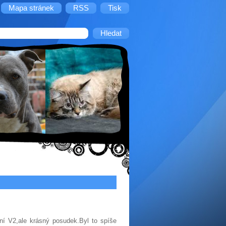
Mapa stránek
RSS
Tisk
ní V2,ale krásný posudek.Byl to spíše