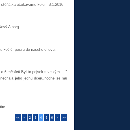
 štěňátka očekáváme kolem 8.1.2016
Nový Alborg
u kočičí posilu do našeho chovu.
t a 5 měsíců.Byl to pejsek s velkým "
i nechala jeho jednu dceru,hodně se mu
kům.
<<
<
2
3
4
5
6
>
>>