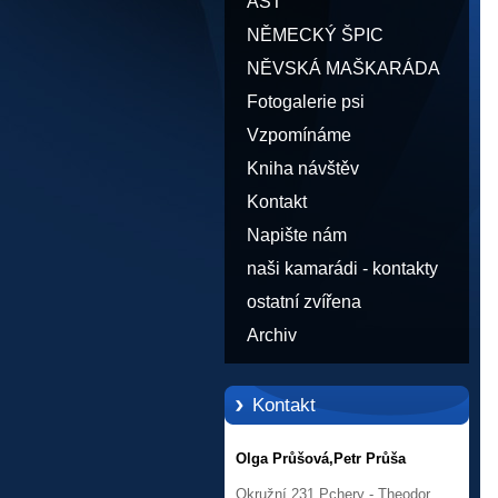
AST
NĚMECKÝ ŠPIC
NĚVSKÁ MAŠKARÁDA
Fotogalerie psi
Vzpomínáme
Kniha návštěv
Kontakt
Napište nám
naši kamarádi - kontakty
ostatní zvířena
Archiv
Kontakt
Olga Průšová,Petr Průša
Okružní 231,Pchery - Theodor