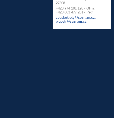
27308
+420 774 101 128 - Olina
+420 603 477 261 - Petr
zceskekrety@seznam.cz.
prupetr@seznam.cz