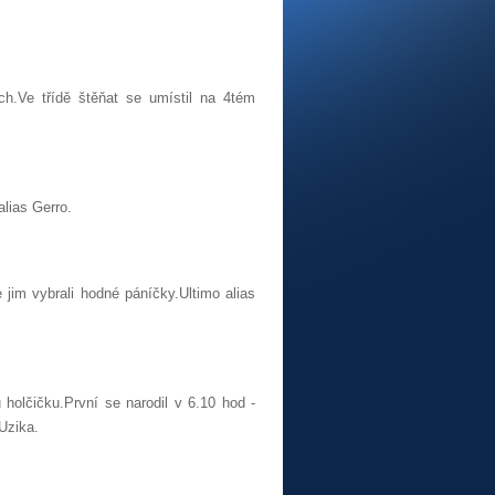
ch.Ve třídě štěňat se umístil na 4tém
lias Gerro.
im vybrali hodné páníčky.Ultimo alias
 holčičku.První se narodil v 6.10 hod -
Uzika.