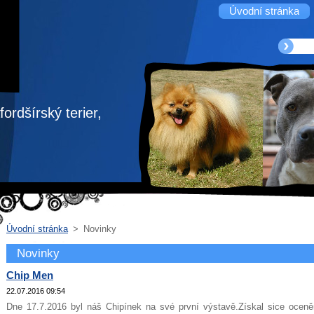
Úvodní stránka
ordšírský terier,
Úvodní stránka
>
Novinky
Novinky
Chip Men
22.07.2016 09:54
Dne 17.7.2016 byl náš Chipínek na své první výstavě.Získal sice oceně