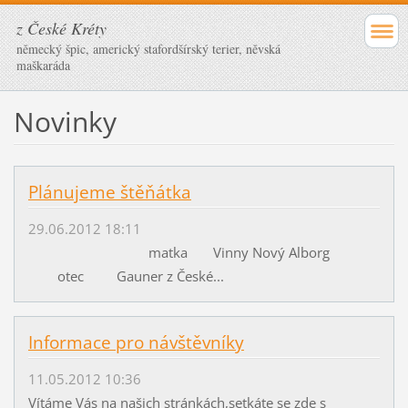
z České Kréty
německý špic, americký stafordšírský terier, něvská
maškaráda
Novinky
Plánujeme štěňátka
29.06.2012 18:11
matka Vinny Nový Alborg
otec Gauner z České...
Informace pro návštěvníky
11.05.2012 10:36
Vítáme Vás na našich stránkách,setkáte se zde s