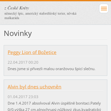
z České Kréty
německý špic, americký stafordšírský terier, něvská
maškaráda
Novinky
Peggy Lion of Božetice
22.04.2017 00:20
Dnes jsme si přivezli malou oranžovou špicí slečnu.
Alvin byl dnes uchovněn
01.04.2017 23:03
Dne 1.4.2017 absolvoval Alvin úspěšně bonitaci.Pately
0/0,výška 27 cm,plnochrupý,nůžkový zkus,kvadratický